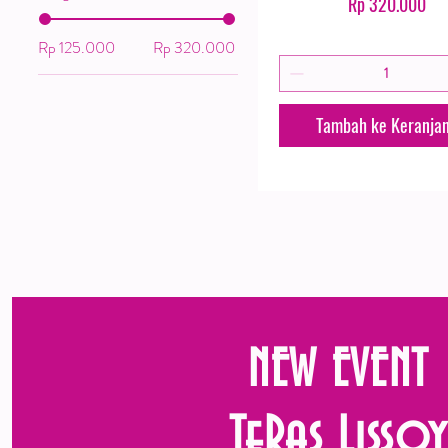
Harga
Rp 320.000
Rp 125.000
Rp 320.000
Tambah ke Keranja
NEW EVENT
TeRas Lissoy