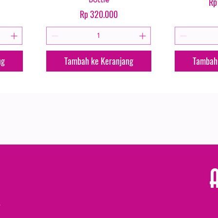
Ha
Rp
Harga
Rp 320.000
ng
Tambah ke Keranjang
Tambah