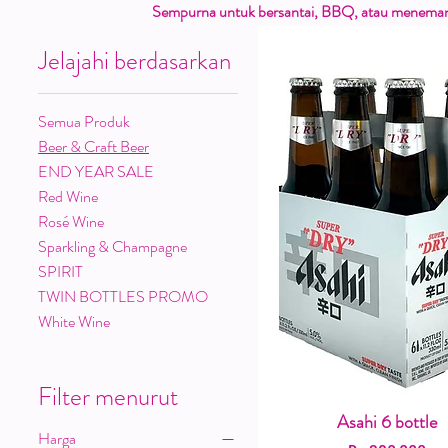
Sempurna untuk bersantai, BBQ, atau meneman
Jelajahi berdasarkan
Semua Produk
Beer & Craft Beer
END YEAR SALE
Red Wine
Rosé Wine
Sparkling & Champagne
SPIRIT
TWIN BOTTLES PROMO
White Wine
Filter menurut
Asahi 6 bottle
Tampilan Cepat
Harga