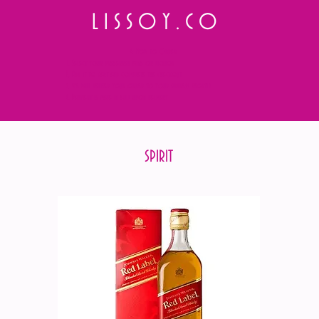
L I S S O Y . C O
⭐ How to Order
Select your preferred wine or liquor
Add it to cart and complete the checkout
We will deliver your order to your address shortly
Payment is made in full upon delivery
SPIRIT