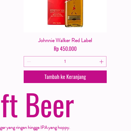
Johnnie Walker Red Label
Tampilan Cepat
Harga
Rp 450.000
Tambah ke Keranjang
ft Beer
lager yang ringan hingga IPA yang hoppy.