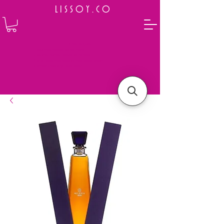
L I S S O Y . C O
⭐ How to Order
Select your preferred wine or liquor
Add it to cart and complete the checkout
We will deliver your order to your address shortly
Payment is made in full upon delivery