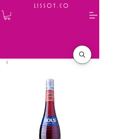
L I S S O Y . C O
⭐ How to Order
Select your preferred wine or liquor
Add it to cart and complete the checkout
We will deliver your order to your address shortly
Payment is made in full upon delivery