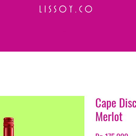
L I S S O Y . C O
⭐ How to Order
Select your preferred wine or liquor
Add it to cart and complete the checkout
We will deliver your order to your address shortly
Payment is made in full upon delivery
Cape Dis
Merlot