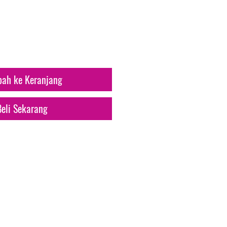
rga
ah ke Keranjang
Beli Sekarang