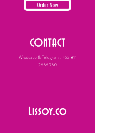
Order Now
CONTACT
Whatsapp & Telegram :
+62 811
2666060
Lissoy.co