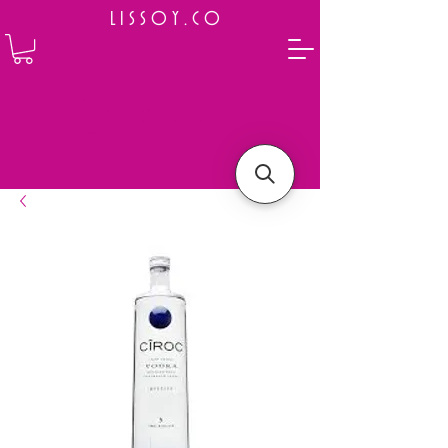
L I S S O Y . C O
⭐ How to Order
Select your preferred wine or liquor
Add it to cart and complete the checkout
We will deliver your order to your address shortly
Payment is made in full upon delivery