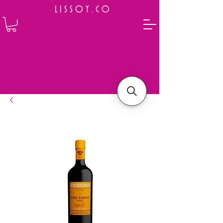
L I S S O Y . C O
⭐ How to Order
Select your preferred wine or liquor
Add it to cart and complete the checkout
We will deliver your order to your address shortly
Payment is made in full upon delivery