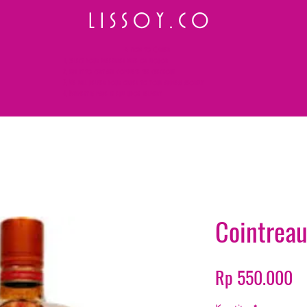
L I S S O Y . C O
⭐ How to Order
Select your preferred wine or liquor
Add it to cart and complete the checkout
We will deliver your order to your address shortly
Payment is made in full upon delivery
Cointrea
H
Rp 550.000