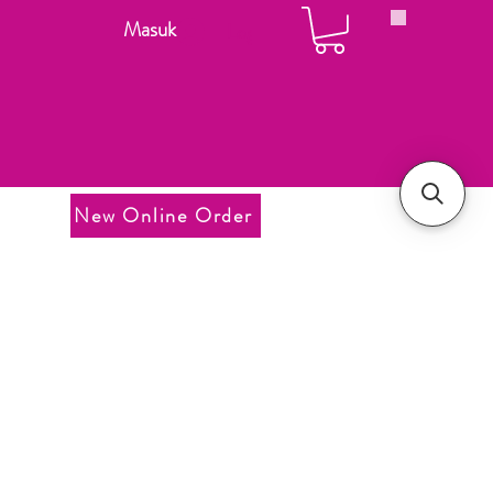
Masuk
Login
New Online Order
u
arga