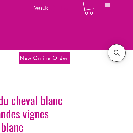
Masuk
Login
New Online Order
du cheval blanc
andes vignes
 blanc