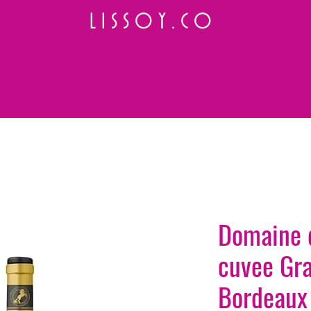
L I S S O Y . C O
⭐ How to Order
Select your preferred wine or liquor
Add it to cart and complete the checkout
We will deliver your order to your address shortly
Payment is made in full upon delivery
Domaine 
cuvee Gr
Bordeaux