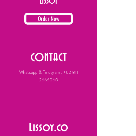
LISSOY
Order Now
CONTACT
Whatsapp & Telegram :
+62 811
2666060
Lissoy.co