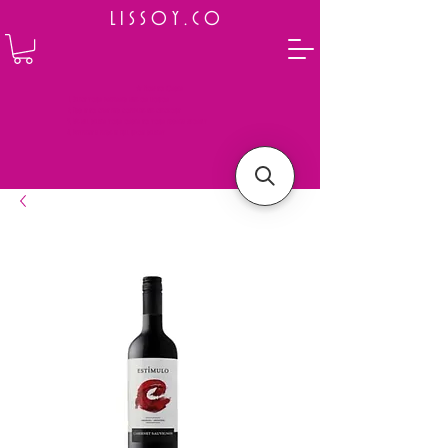
L I S S O Y . C O
⭐ How to Order
Select your preferred wine or liquor
Add it to cart and complete the checkout
We will deliver your order to your address shortly
Payment is made in full upon delivery