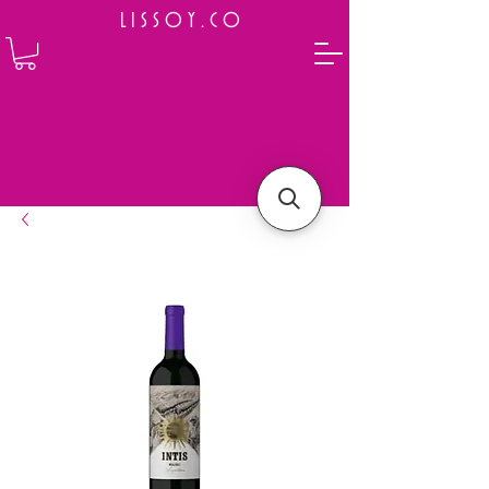
L I S S O Y . C O
⭐ How to Order
Select your preferred wine or liquor
Add it to cart and complete the checkout
We will deliver your order to your address shortly
Payment is made in full upon delivery