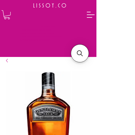
L I S S O Y . C O
⭐ How to Order
Select your preferred wine or liquor
Add it to cart and complete the checkout
We will deliver your order to your address shortly
Payment is made in full upon delivery