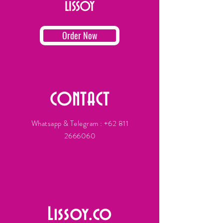
LISSOY
Order Now
CONTACT
Whatsapp & Telegram :
+62 811
2666060
Lissoy.co