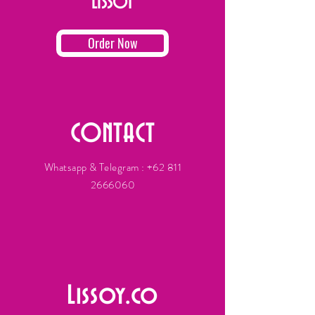
LISSOY
Order Now
CONTACT
Whatsapp & Telegram :
+62 811
2666060
Lissoy.co