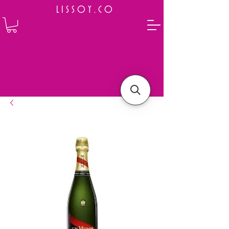
L I S S O Y . C O
⭐ How to Order
Select your preferred wine or liquor
Add it to cart and complete the checkout
We will deliver your order to your address shortly
Payment is made in full upon delivery