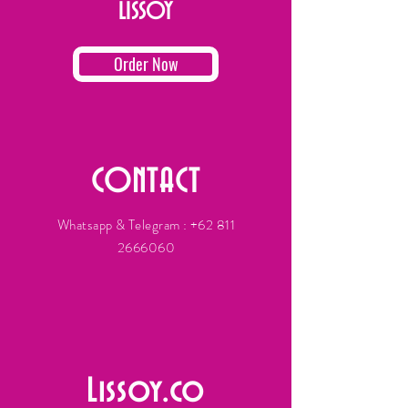
LISSOY
Order Now
CONTACT
Whatsapp & Telegram :
+62 811
2666060
Lissoy.co