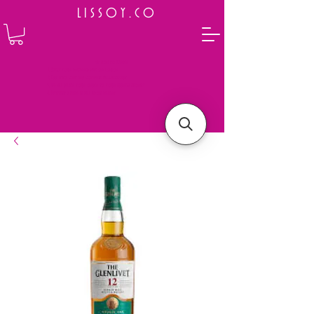
L I S S O Y . C O
⭐ How to Order
Select your preferred wine or liquor
Add it to cart and complete the checkout
We will deliver your order to your address shortly
Payment is made in full upon delivery