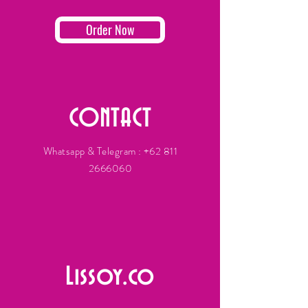
Order Now
CONTACT
Whatsapp & Telegram :
+62 811
2666060
Lissoy.co