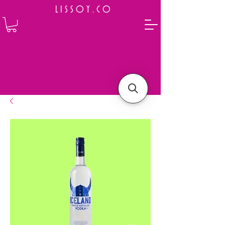
L I S S O Y . C O
⭐ How to Order
Select your preferred wine or liquor
Add it to cart and complete the checkout
We will deliver your order to your address shortly
Payment is made in full upon delivery