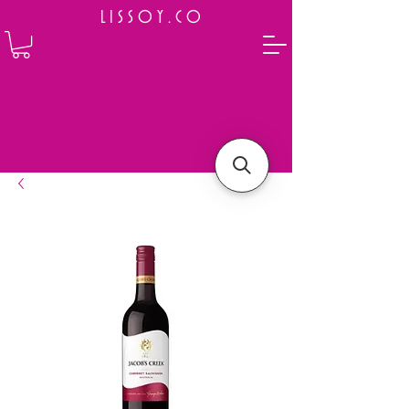
L I S S O Y . C O
⭐ How to Order
Select your preferred wine or liquor
Add it to cart and complete the checkout
We will deliver your order to your address shortly
Payment is made in full upon delivery