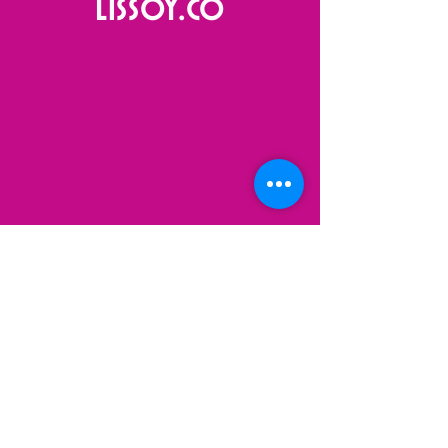
Lissoy.co
VISIT
US