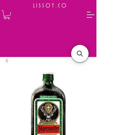
L I S S O Y . C O
⭐ How to Order
Select your preferred wine or liquor
Add it to cart and complete the checkout
We will deliver your order to your address shortly
Payment is made in full upon delivery