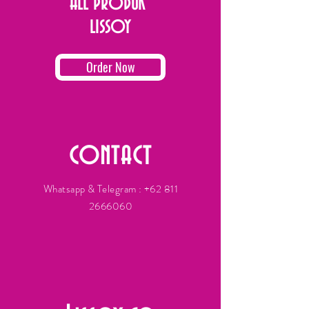
ALL PRODUK
LISSOY
Order Now
CONTACT
Whatsapp & Telegram :
+62 811
2666060