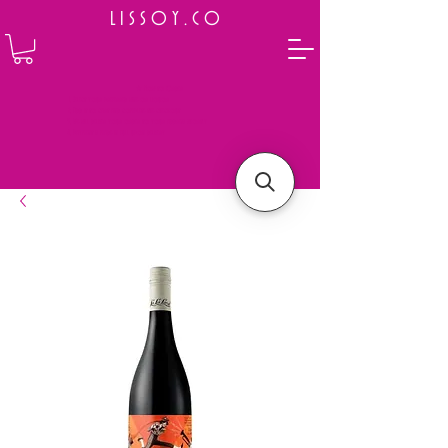
L I S S O Y . C O
⭐ How to Order
Select your preferred wine or liquor
Add it to cart and complete the checkout
We will deliver your order to your address shortly
Payment is made in full upon delivery