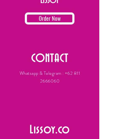
LISSOY
Order Now
CONTACT
Whatsapp & Telegram :
+62 811
2666060
Lissoy.co