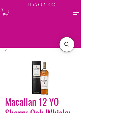
L I S S O Y . C O
⭐ How to Order
Select your preferred wine or liquor
Add it to cart and complete the checkout
We will deliver your order to your address shortly
Payment is made in full upon delivery
Macallan 12 YO
Sherry Oak Whisky