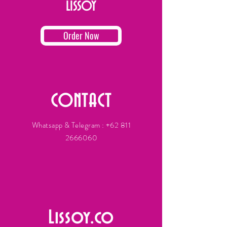
LISSOY
Order Now
CONTACT
Whatsapp & Telegram :
+62 811
2666060
Lissoy.co