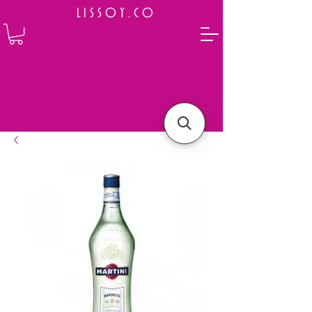
L I S S O Y . C O
⭐ How to Order
Select your preferred wine or liquor
Add it to cart and complete the checkout
We will deliver your order to your address shortly
Payment is made in full upon delivery