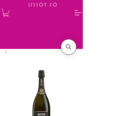
L I S S O Y . C O
⭐ How to Order
Select your preferred wine or liquor
Add it to cart and complete the checkout
We will deliver your order to your address shortly
Payment is made in full upon delivery