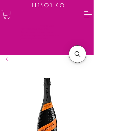
L I S S O Y . C O
⭐ How to Order
Select your preferred wine or liquor
Add it to cart and complete the checkout
We will deliver your order to your address shortly
Payment is made in full upon delivery