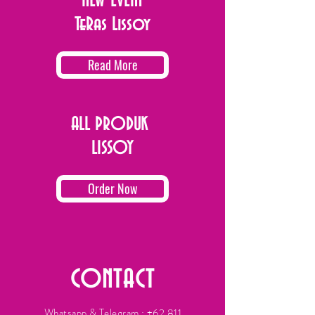
NEW EVENT
TeRas Lissoy
Read More
ALL PRODUK
LISSOY
Order Now
CONTACT
Whatsapp & Telegram :
+62 811