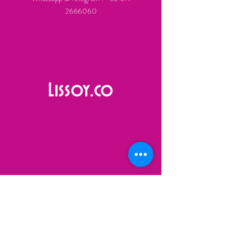
2666060
Lissoy.co