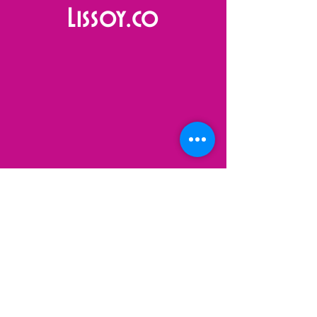
Lissoy.co
VISIT
US