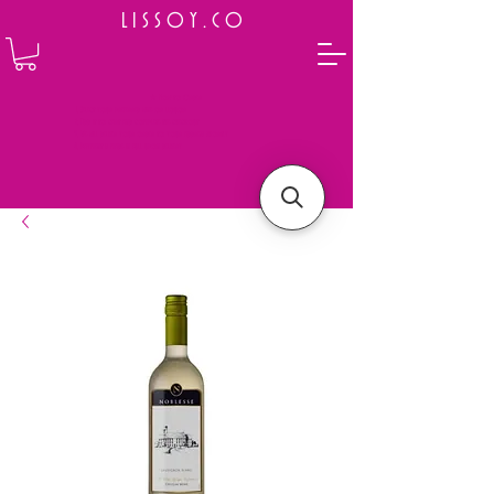
L I S S O Y . C O
⭐ How to Order
Select your preferred wine or liquor
Add it to cart and complete the checkout
We will deliver your order to your address shortly
Payment is made in full upon delivery