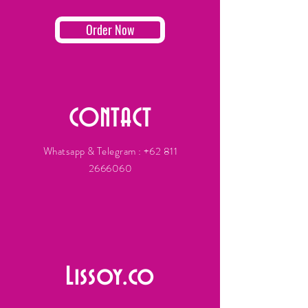
Order Now
CONTACT
Whatsapp & Telegram :
+62 811
2666060
Lissoy.co