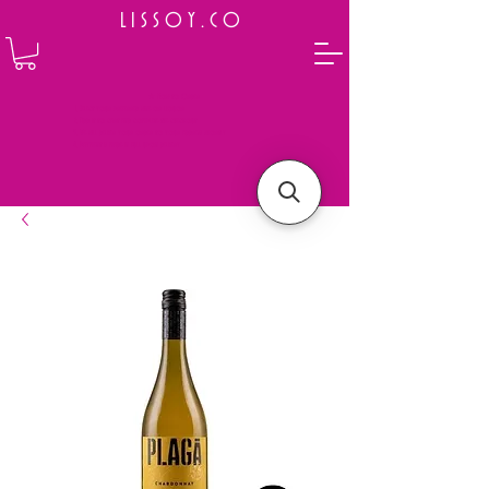
L I S S O Y . C O
⭐ How to Order
Select your preferred wine or liquor
Add it to cart and complete the checkout
We will deliver your order to your address shortly
Payment is made in full upon delivery