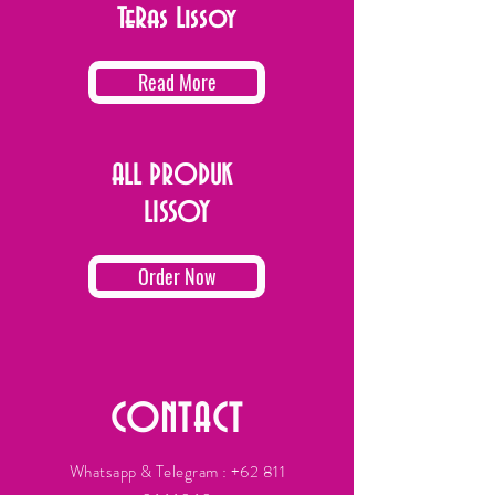
TeRas Lissoy
Read More
ALL PRODUK
LISSOY
Order Now
CONTACT
Whatsapp & Telegram :
+62 811