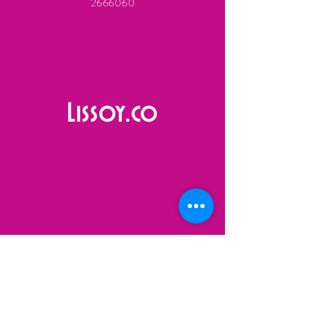
2666060
Lissoy.co