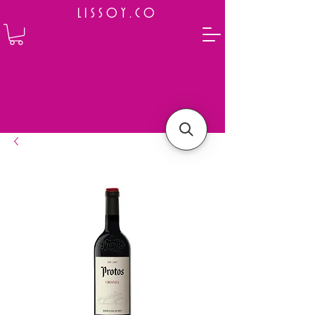
L I S S O Y . C O
⭐ How to Order
Select your preferred wine or liquor
Add it to cart and complete the checkout
We will deliver your order to your address shortly
Payment is made in full upon delivery