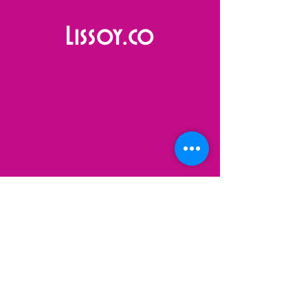
Lissoy.co
VISIT
US