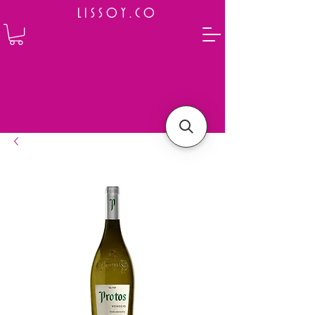
L I S S O Y . C O
⭐ How to Order
Select your preferred wine or liquor
Add it to cart and complete the checkout
We will deliver your order to your address shortly
Payment is made in full upon delivery