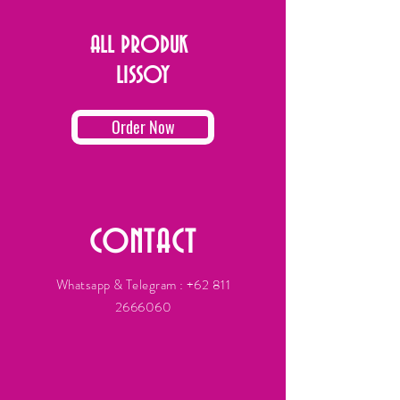
ALL PRODUK
LISSOY
Order Now
CONTACT
Whatsapp & Telegram :
+62 811
2666060