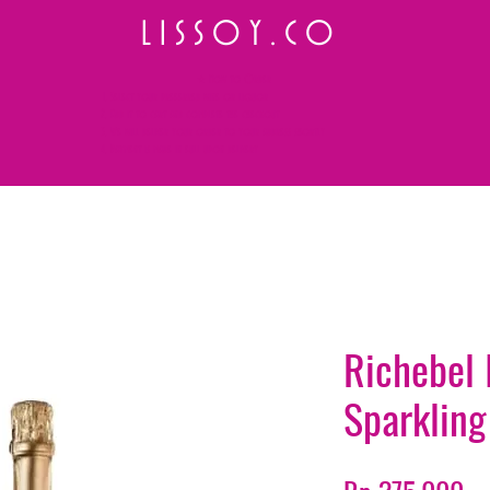
L I S S O Y . C O
⭐ How to Order
Select your preferred wine or liquor
Add it to cart and complete the checkout
We will deliver your order to your address shortly
Payment is made in full upon delivery
Richebel 
Sparkling