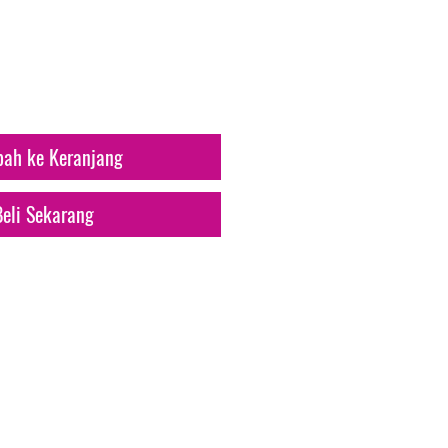
rga
ah ke Keranjang
Beli Sekarang