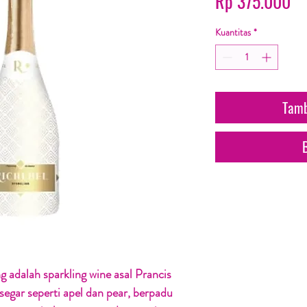
Ha
Rp 375.000
Kuantitas
*
Tamb
g adalah sparkling wine asal Prancis
egar seperti apel dan pear, berpadu