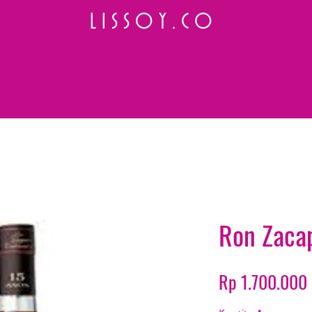
L I S S O Y . C O
⭐ How to Order
Select your preferred wine or liquor
Add it to cart and complete the checkout
We will deliver your order to your address shortly
Payment is made in full upon delivery
Ron Zaca
Rp 1.700.000