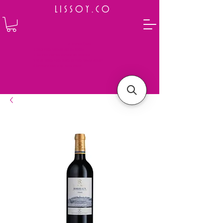
L I S S O Y . C O
⭐ How to Order
Select your preferred wine or liquor
Add it to cart and complete the checkout
We will deliver your order to your address shortly
Payment is made in full upon delivery