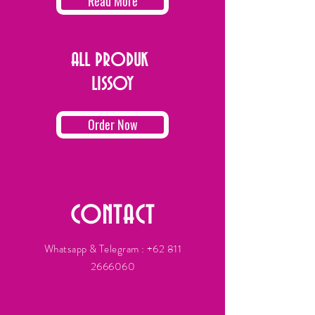
Read More
ALL PRODUK
LISSOY
Order Now
CONTACT
Whatsapp & Telegram :
+62 811
2666060