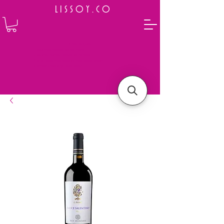
L I S S O Y . C O
⭐ How to Order
Select your preferred wine or liquor
Add it to cart and complete the checkout
We will deliver your order to your address shortly
Payment is made in full upon delivery