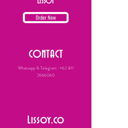
LISSOY
Order Now
CONTACT
Whatsapp & Telegram :
+62 811
2666060
Lissoy.co