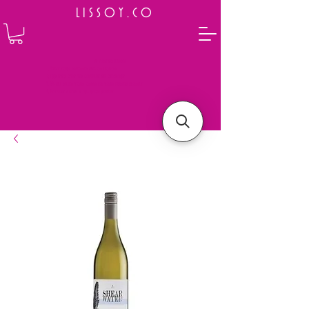
L I S S O Y . C O
⭐ How to Order
Select your preferred wine or liquor
Add it to cart and complete the checkout
We will deliver your order to your address shortly
Payment is made in full upon delivery