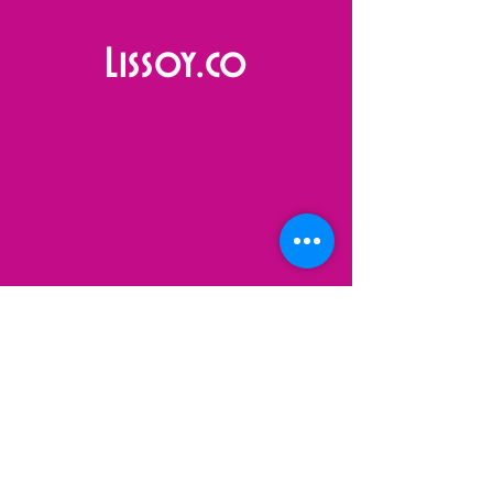
Lissoy.co
VISIT
US