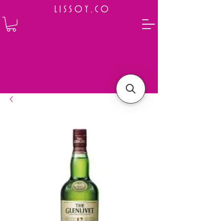
L I S S O Y . C O
⭐ How to Order
Select your preferred wine or liquor
Add it to cart and complete the checkout
We will deliver your order to your address shortly
Payment is made in full upon delivery