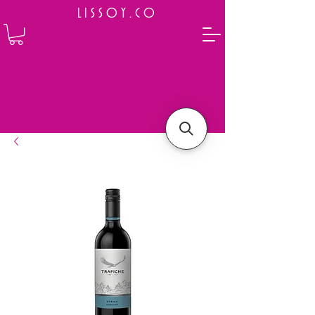
L I S S O Y . C O
⭐ How to Order
Select your preferred wine or liquor
Add it to cart and complete the checkout
We will deliver your order to your address shortly
Payment is made in full upon delivery