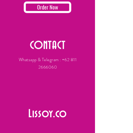
Order Now
CONTACT
Whatsapp & Telegram :
+62 811
2666060
Lissoy.co