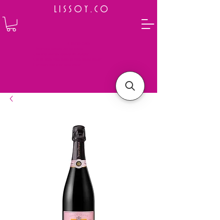
L I S S O Y . C O
⭐ How to Order
Select your preferred wine or liquor
Add it to cart and complete the checkout
We will deliver your order to your address shortly
Payment is made in full upon delivery