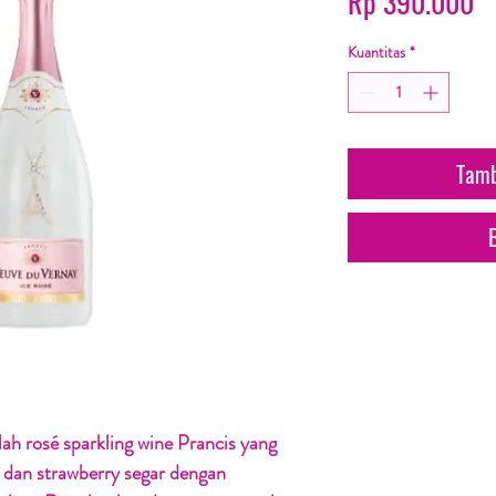
H
Rp 390.000
Kuantitas
*
Tamb
ah rosé sparkling wine Prancis yang
dan strawberry segar dengan