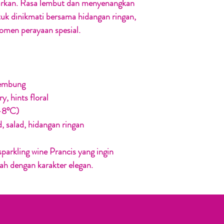
arkan. Rasa lembut dan menyenangkan
tuk dinikmati bersama hidangan ringan,
omen perayaan spesial.
lembung
, hints floral
–8°C)
 salad, hidangan ringan
sparkling wine Prancis yang ingin
h dengan karakter elegan.