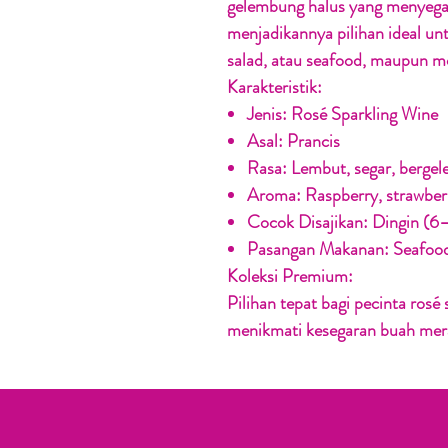
gelembung halus yang menyeg
menjadikannya pilihan ideal un
salad, atau seafood, maupun m
Karakteristik:
Jenis:
Rosé Sparkling Wine
Asal:
Prancis
Rasa:
Lembut, segar, berge
Aroma:
Raspberry, strawberry
Cocok Disajikan:
Dingin (6
Pasangan Makanan:
Seafood,
Koleksi Premium:
Pilihan tepat bagi pecinta rosé 
menikmati kesegaran buah mera