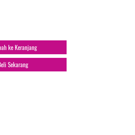
arga
ah ke Keranjang
Beli Sekarang