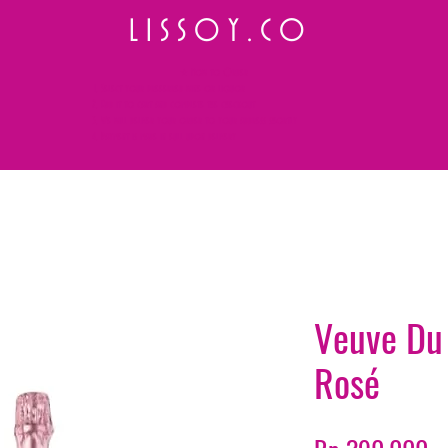
L I S S O Y . C O
⭐ How to Order
Select your preferred wine or liquor
Add it to cart and complete the checkout
We will deliver your order to your address shortly
Payment is made in full upon delivery
Veuve Du 
Rosé