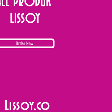
ALL PRODUK
LISSOY
Order Now
Lissoy.co