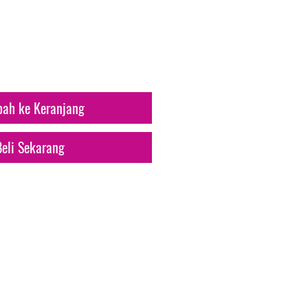
arga
ah ke Keranjang
Beli Sekarang