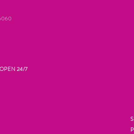
66060
OPEN 24/7
S
P