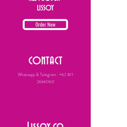
LISSOY
Order Now
CONTACT
Whatsapp & Telegram :
+62 811
2666060
Lissoy.co