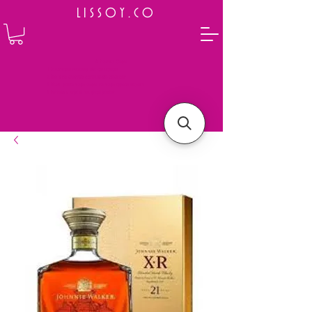
L I S S O Y . C O
⭐ How to Order
Select your preferred wine or liquor
Add it to cart and complete the checkout
We will deliver your order to your address shortly
Payment is made in full upon delivery