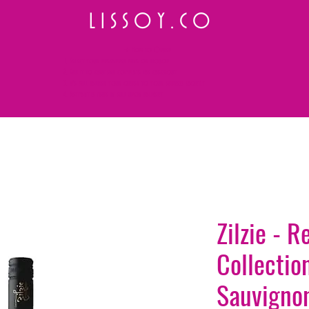
L I S S O Y . C O
⭐ How to Order
Select your preferred wine or liquor
Add it to cart and complete the checkout
We will deliver your order to your address shortly
Payment is made in full upon delivery
Zilzie - R
Collectio
Sauvigno