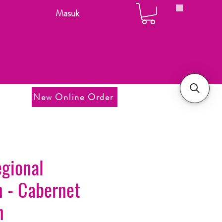
Masuk
Login
New Online Order
egional
n - Cabernet
n