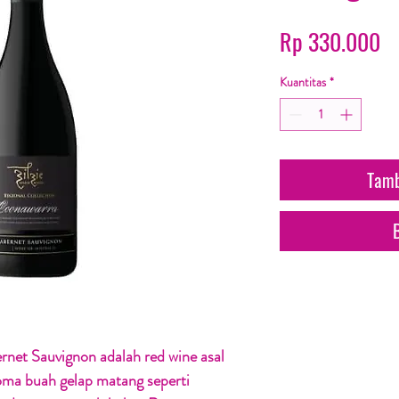
H
Rp 330.000
Kuantitas
*
Tamb
ernet Sauvignon adalah red wine asal
oma buah gelap matang seperti